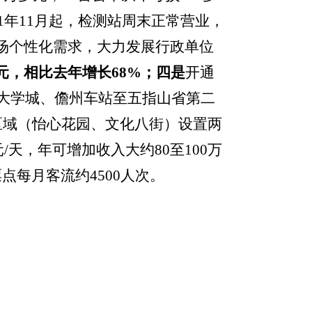
1年11月起，检测站周末正常营业，
场个性化需求，大力发展行政单位
元，相比去年增长
68
%
；
四是
开通
洋大学城、儋州车站至五指山省第二
区域（怡心花园、文化八街）设置两
天，年可增加收入大约80至100万
每月客流约4500人次。