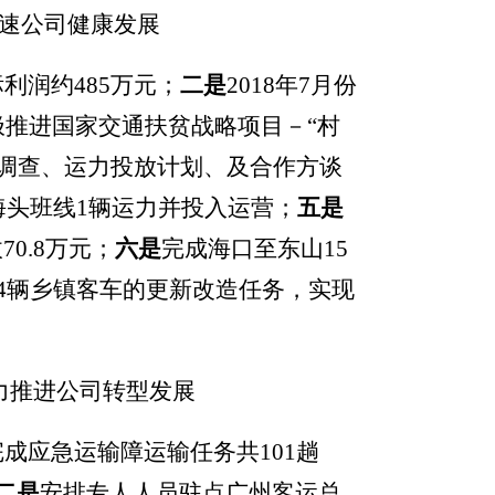
速公司健康发展
利润约485万元；
二是
2018年7月份
极推进国家交通扶贫战略项目－“村
前期调查、运力投放计划、及合作方谈
海头班线1辆运力并投入运营；
五
是
0.8万元；
六是
完成海口至东山15
44辆乡镇客车的更新改造任务，实现
力推进公司转型发展
成应急运输障运输任务共101趟
二是
安排
专人
人员驻点广州客运总