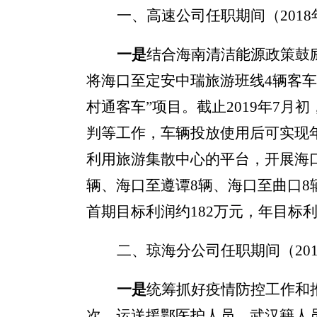
一、
高速公司任职期间
（
201
一是
结合海南清洁能源政策鼓
将海口至定安中瑞旅游班线4辆客车
村通客车”项目。截止2019年7
判等工作，车辆投放使用后可实现年
利用
旅游集散中心的平台，开展海口
辆、海口至遵谭8辆、海口至曲口8
首期目标利润约182万元，年目标利润
二、
琼海分公司任职期间
（
20
一是
统筹抓好疫情防控工作和
次，运送援鄂医护人员、武汉籍人员