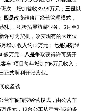
班次，增加营收39.99万元
；
三是
以
；
四是
改变维修厂经营管理模式，
为契机，积极拓展旅游业务
。
6月至9
新许可为契机，
改变现有的大座位
每月增加收入约12万元
；
七
是
调剂经
0多万元
；
八是
争取
获
得许可新开
通客车”项目每年增加约6万元收入
；
8日正式顺利开张营业。
发展攻坚战
台公营车辆转变经营模式，由公营车
万多元，12台公车从年亏损260多