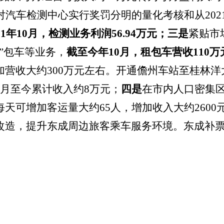
对汽车检测中心实行奖罚分明的量化考核和从202
21年10月，检测业务利润56.94万元；三是
紧贴市
”包车等业务，
截至今年10月，
租包车营收
110
万
加营收大约300万元左右。开通儋州车站至桂林
月至今累计收入约8万元；
四是
在市内人口密集
可增加客运量大约65人，增加收入大约2600元/
造，提升东成周边旅客乘车服务环境。东成补票点