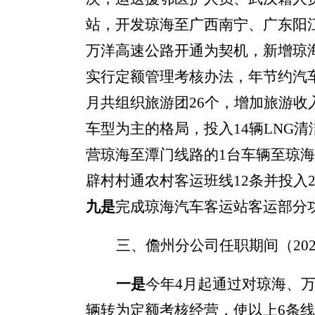
站，
开发琼海至
广西南宁、广东阳
万洋高速公路开通为契机，新增琼
实行定额管理考核办法，年节约汽车
月共组织旅游团26个，增加旅游收入3
车型为主的格局，投入14辆LNG
营琼海至潭门线路的1台车辆至琼海
辟村村通农村客运班线12条并投入
九是
完成
琼海汽车客运站客运部分功
三、儋州分公司任职期间（20
一是
今年4月起通过对琼海、
辆转为定额考核经营，使以上6条线