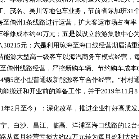
江、茂名、吴川等地
包车业务
，节前省际加班31个
海至儋州1条线路进行运营，扩大客运市场占有率
维修成本约40万元
；
五是以
设立旅游集散中心
8215元
；
六是
利用琼海至海口线
经营期届满
重
清洁能源大型高一级客车以海汽商务车模式经营
，
至儋州线路经营，严控新购车辆、节约购车成本6
24辆5座小型普通级新能源客车合作经营。“村村
能搬迁和开业前的筹备工作，并于2019年11月
21年2月至今）：深化改革，推进企业打好高质
万宁、白沙、昌江、临高、洋浦至海口线路的12
路从每月经营亏损大约22万元转为每月盈利大约5