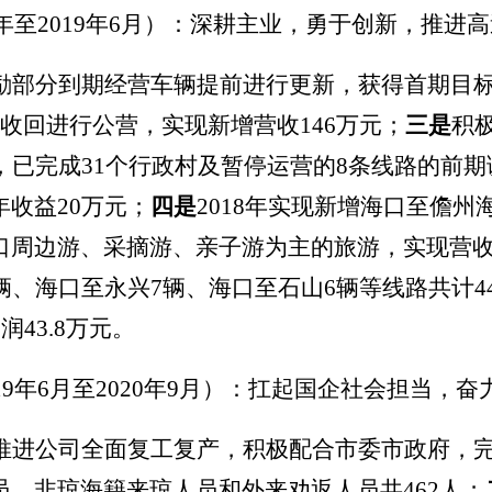
8年至2019年6月
）：
深耕主业，勇于创新，推进高
励部分到期经营车辆提前进行更新，获得首期目标
收回进行公营，实现新增营收146万元
；
三是
积
月初，已完成31个行政村及暂停运营的8条线路的
收益20万元
；
四是
2018年实现新增海口至儋州
周边游、采摘游、亲子游为主的旅游，实现营收7
辆、海口至永兴7辆、海口至石山6辆等线路共计
43.8万元。
19年6月至2020年9月
）
：
扛起国企社会担当，奋
推进公司全面复工复产
，
积极配合市委市政府，完
、非琼海籍来琼人员和外来劝返人员共462人
；